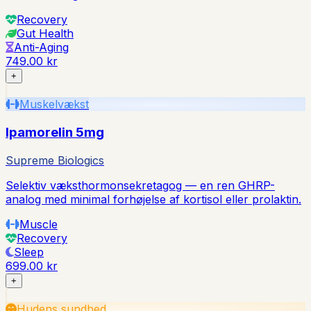
Recovery
Gut Health
Anti-Aging
749.00 kr
+
Muskelvækst
Ipamorelin 5mg
Supreme Biologics
Selektiv væksthormonsekretagog — en ren GHRP-
analog med minimal forhøjelse af kortisol eller prolaktin.
Muscle
Recovery
Sleep
699.00 kr
+
Hudens sundhed