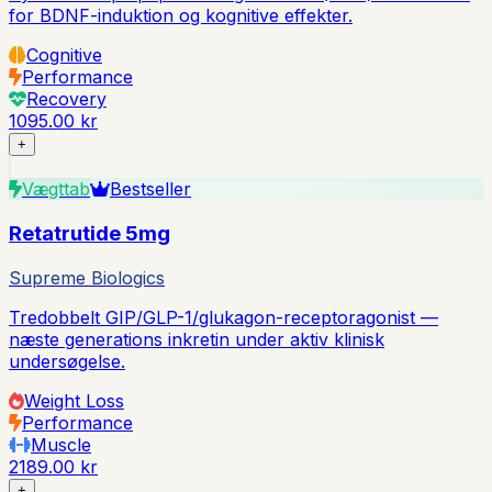
for BDNF-induktion og kognitive effekter.
Cognitive
Performance
Recovery
1095.00 kr
+
Vægttab
Bestseller
Retatrutide 5mg
Supreme Biologics
Tredobbelt GIP/GLP-1/glukagon-receptoragonist —
næste generations inkretin under aktiv klinisk
undersøgelse.
Weight Loss
Performance
Muscle
2189.00 kr
+