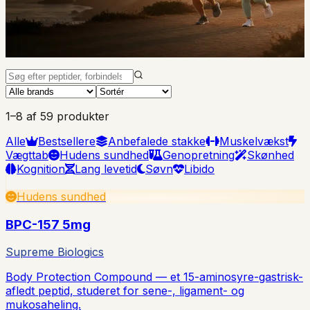
≥99 % HPLC-verificeret
COA med hver vial
Ekspres cold-chain
59 forbindelser på lager
1–8 af 59 produkter
Alle
Bestsellere
Anbefalede stakke
Muskelvækst
Vægttab
Hudens sundhed
Genopretning
Skønhed
Kognition
Lang levetid
Søvn
Libido
Hudens sundhed
BPC-157 5mg
Supreme Biologics
Body Protection Compound — et 15-aminosyre-gastrisk-
afledt peptid, studeret for sene-, ligament- og
mukosaheling.