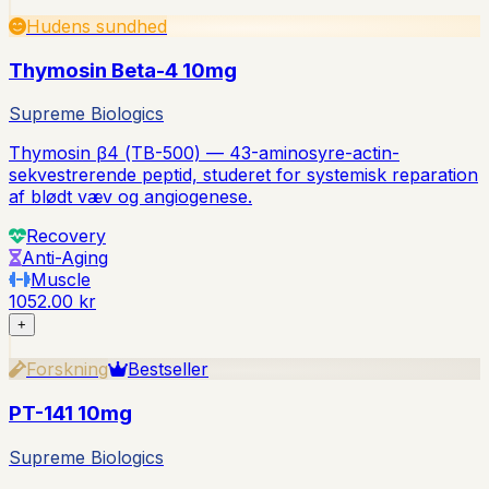
Hudens sundhed
Thymosin Beta-4 10mg
Supreme Biologics
Thymosin β4 (TB-500) — 43-aminosyre-actin-
sekvestrerende peptid, studeret for systemisk reparation
af blødt væv og angiogenese.
Recovery
Anti-Aging
Muscle
1052.00 kr
+
Forskning
Bestseller
PT-141 10mg
Supreme Biologics