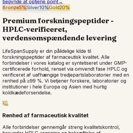
begynde at optjene point
→
Bronze
5
%
Silver
10
%
Gold
20
%
Premium forskningspeptider -
HPLC-verificeret,
verdensomspændende levering
LifeSpanSupply er din pålidelige kilde til
forskningspeptider af farmaceutisk kvalitet. Alle
forbindelser i vores katalog er syntetiseret under GMP-
certificerede forhold, renset via omvendt fase HPLC og
verificeret af uafhængige tredjepartslaboratorier med en
renhed på ≥99 %. Vi betjener forskere, laboratorier og
institutioner i hele Europa og Asien med hurtig
koldkædeforsendelse.
Renhed af farmaceutisk kvalitet
Alle forbindelser gennemgår streng kvalitetskontrol,