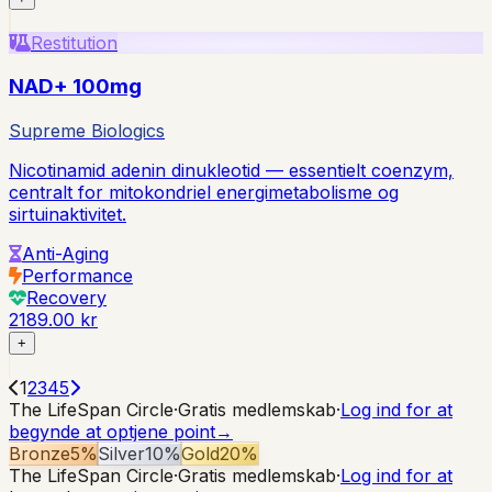
Restitution
NAD+ 100mg
Supreme Biologics
Nicotinamid adenin dinukleotid — essentielt coenzym,
centralt for mitokondriel energimetabolisme og
sirtuinaktivitet.
Anti-Aging
Performance
Recovery
2189.00 kr
+
1
2
3
4
5
The LifeSpan Circle
·
Gratis medlemskab
·
Log ind for at
begynde at optjene point
→
Bronze
5
%
Silver
10
%
Gold
20
%
The LifeSpan Circle
·
Gratis medlemskab
·
Log ind for at