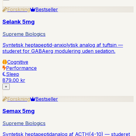
Forskning
Bestseller
Selank 5mg
Supreme Biologics
Syntetisk heptapeptid-anxiolytisk analog af tuftsin —
studeret for GABAerg modulering uden sedation.
Cognitive
Performance
Sleep
879.00 kr
+
Forskning
Bestseller
Semax 5mg
Supreme Biologics
Syntetisk heptapeptidanalog af ACTH(4-10) — studeret