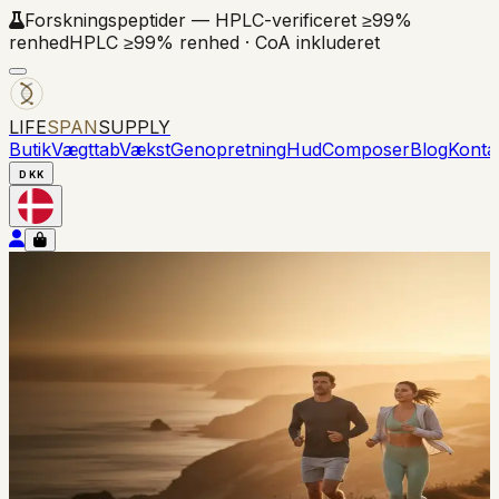
Forskningspeptider — HPLC-verificeret ≥99%
renhed
HPLC ≥99% renhed · CoA inkluderet
LIFE
SPAN
SUPPLY
Butik
Vægttab
Vækst
Genopretning
Hud
Composer
Blog
Konta
DKK
Hele kataloget · Research Peptides
Alle produkter
Alle research peptides på tværs af alle hovedklasser —
GLP-1-agonister, growth-hormone secretagogues,
vævsreparation, copper peptides, longevity- og kognitive
forbindelser. Hver vial ≥99 % HPLC-verificeret med fuldt
Certificate of Analysis.