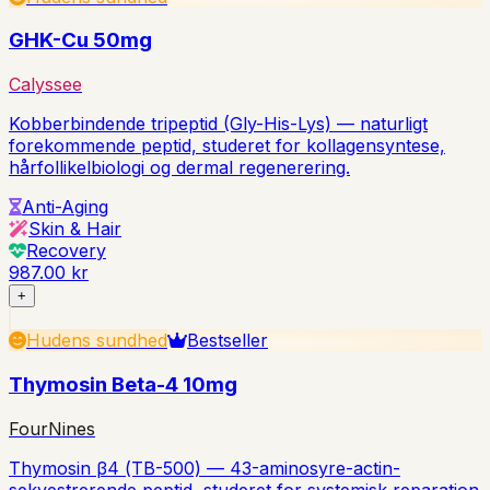
GHK-Cu 50mg
Calyssee
Kobberbindende tripeptid (Gly-His-Lys) — naturligt
forekommende peptid, studeret for kollagensyntese,
hårfollikelbiologi og dermal regenerering.
Anti-Aging
Skin & Hair
Recovery
987.00 kr
+
Hudens sundhed
Bestseller
Thymosin Beta-4 10mg
FourNines
Thymosin β4 (TB-500) — 43-aminosyre-actin-
sekvestrerende peptid, studeret for systemisk reparation