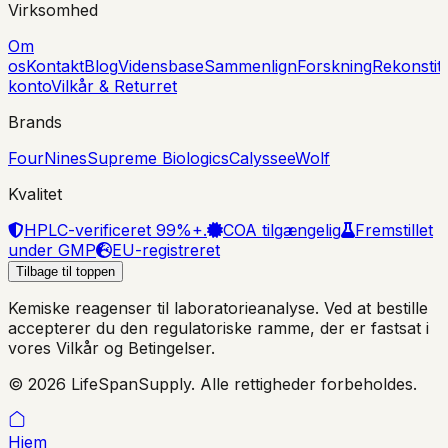
Virksomhed
Om
os
Kontakt
Blog
Vidensbase
Sammenlign
Forskning
Rekonstit
konto
Vilkår & Returret
Brands
FourNines
Supreme Biologics
Calyssee
Wolf
Kvalitet
HPLC-verificeret 99%+.
COA tilgængelig
Fremstillet
under GMP
EU-registreret
Tilbage til toppen
Kemiske reagenser til laboratorieanalyse. Ved at bestille
accepterer du den regulatoriske ramme, der er fastsat i
vores Vilkår og Betingelser.
© 2026 LifeSpanSupply. Alle rettigheder forbeholdes.
Hjem