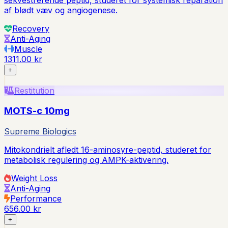
af blødt væv og angiogenese.
Recovery
Anti-Aging
Muscle
1311.00 kr
+
Restitution
MOTS-c 10mg
Supreme Biologics
Mitokondrielt afledt 16-aminosyre-peptid, studeret for
metabolisk regulering og AMPK-aktivering.
Weight Loss
Anti-Aging
Performance
656.00 kr
+