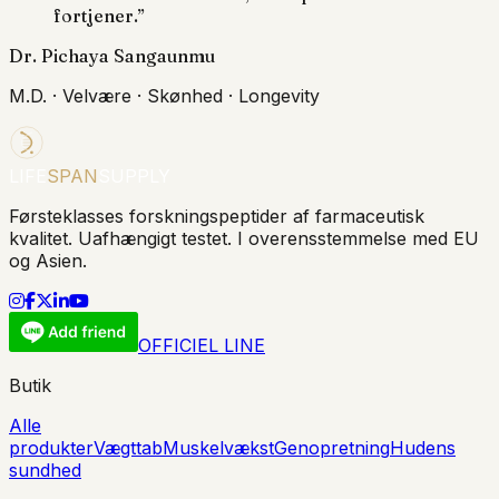
fortjener.
”
Dr. Pichaya Sangaunmu
M.D. · Velvære · Skønhed · Longevity
LIFE
SPAN
SUPPLY
Førsteklasses forskningspeptider af farmaceutisk
kvalitet. Uafhængigt testet. I overensstemmelse med EU
og Asien.
OFFICIEL LINE
Butik
Alle
produkter
Vægttab
Muskelvækst
Genopretning
Hudens
sundhed