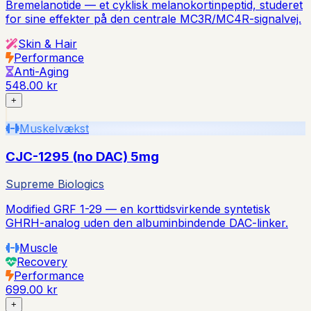
Bremelanotide — et cyklisk melanokortinpeptid, studeret
for sine effekter på den centrale MC3R/MC4R-signalvej.
Skin & Hair
Performance
Anti-Aging
548.00 kr
+
Muskelvækst
CJC-1295 (no DAC) 5mg
Supreme Biologics
Modified GRF 1-29 — en korttidsvirkende syntetisk
GHRH-analog uden den albuminbindende DAC-linker.
Muscle
Recovery
Performance
699.00 kr
+