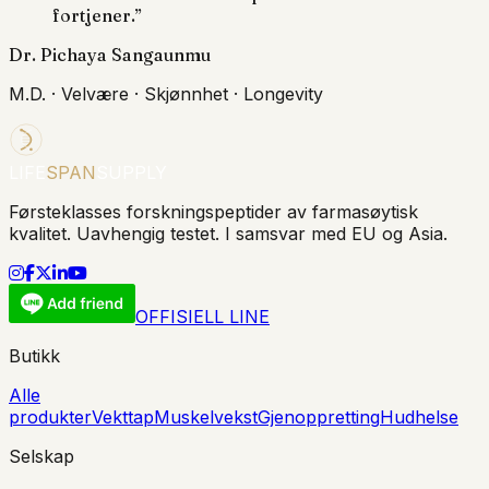
fortjener.
”
Dr. Pichaya Sangaunmu
M.D. · Velvære · Skjønnhet · Longevity
LIFE
SPAN
SUPPLY
Førsteklasses forskningspeptider av farmasøytisk
kvalitet. Uavhengig testet. I samsvar med EU og Asia.
OFFISIELL LINE
Butikk
Alle
produkter
Vekttap
Muskelvekst
Gjenoppretting
Hudhelse
Selskap