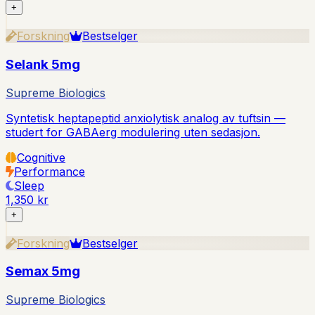
+
Forskning
Bestselger
Selank 5mg
Supreme Biologics
Syntetisk heptapeptid anxiolytisk analog av tuftsin —
studert for GABAerg modulering uten sedasjon.
Cognitive
Performance
Sleep
1,350 kr
+
Forskning
Bestselger
Semax 5mg
Supreme Biologics