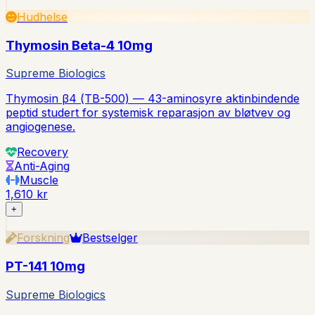
Hudhelse
Thymosin Beta-4 10mg
Supreme Biologics
Thymosin β4 (TB-500) — 43-aminosyre aktinbindende
peptid studert for systemisk reparasjon av bløtvev og
angiogenese.
Recovery
Anti-Aging
Muscle
1,610 kr
+
Forskning
Bestselger
PT-141 10mg
Supreme Biologics