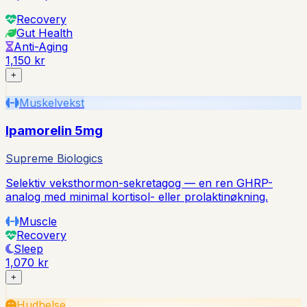
Recovery
Gut Health
Anti-Aging
1,150 kr
+
Muskelvekst
Ipamorelin 5mg
Supreme Biologics
Selektiv veksthormon-sekretagog — en ren GHRP-
analog med minimal kortisol- eller prolaktinøkning.
Muscle
Recovery
Sleep
1,070 kr
+
Hudhelse