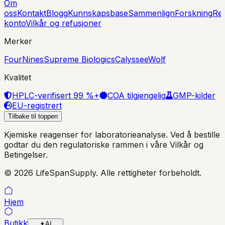
Om
oss
Kontakt
Blogg
Kunnskapsbase
Sammenlign
Forskning
Rek
konto
Vilkår og refusjoner
Merker
FourNines
Supreme Biologics
Calyssee
Wolf
Kvalitet
HPLC-verifisert 99 %+
COA tilgjengelig
GMP-kilder
EU-registrert
Tilbake til toppen
Kjemiske reagenser for laboratorieanalyse. Ved å bestille
godtar du den regulatoriske rammen i våre Vilkår og
Betingelser.
© 2026 LifeSpanSupply. Alle rettigheter forbeholdt.
Hjem
Butikk
✦
AI