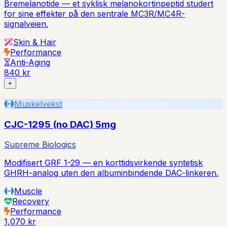
Bremelanotide — et syklisk melanokortinpeptid studert
for sine effekter på den sentrale MC3R/MC4R-
signalveien.
Skin & Hair
Performance
Anti-Aging
840 kr
+
Muskelvekst
CJC-1295 (no DAC) 5mg
Supreme Biologics
Modifisert GRF 1-29 — en korttidsvirkende syntetisk
GHRH-analog uten den albuminbindende DAC-linkeren.
Muscle
Recovery
Performance
1,070 kr