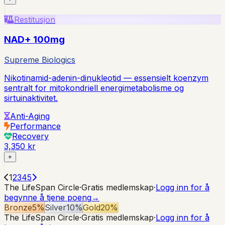
Restitusjon
NAD+ 100mg
Supreme Biologics
Nikotinamid-adenin-dinukleotid — essensielt koenzym
sentralt for mitokondriell energimetabolisme og
sirtuinaktivitet.
Anti-Aging
Performance
Recovery
3,350 kr
+
1
2
3
4
5
The LifeSpan Circle
·
Gratis medlemskap
·
Logg inn for å
begynne å tjene poeng
→
Bronze
5
%
Silver
10
%
Gold
20
%
The LifeSpan Circle
·
Gratis medlemskap
·
Logg inn for å