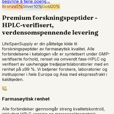
begynne å tjene poeng
→
Bronze
5
%
Silver
10
%
Gold
20
%
Premium forskningspeptider -
HPLC-verifisert,
verdensomspennende levering
LifeSpanSupply er din pålitelige kilde til
forskningspeptider av farmasøytisk kvalitet. Alle
forbindelsene i katalogen vår er syntetisert under GMP-
sertifiserte forhold, renset via omvendt fase-HPLC og
verifisert av uavhengige tredjepartslaboratorier med en
renhet på ≥99 %. Vi betjener forskere, laboratorier og
institusjoner i hele Europa og Asia med ekspressfrakt i
kaldkjeden.
Farmasøytisk renhet
Alle forbindelser gjennomgår streng kvalitetskontroll,