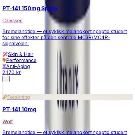
PT-141 150mg Spray
Calyssee
Bremelanotide — et syklisk melanokortinpeptid studert
for sine effekter på den sentrale MC3R/MC4R-
signalveien.
Skin & Hair
Performance
Anti-Aging
2,170 kr
+
Forskning
PT-141 10mg
Wolf
Bremelanotide — et syklisk melanokortinpeptid studert