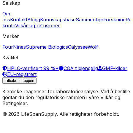
Selskap
Om
oss
Kontakt
Blogg
Kunnskapsbase
Sammenlign
Forskning
Rek
konto
Vilkår og refusjoner
Merker
FourNines
Supreme Biologics
Calyssee
Wolf
Kvalitet
HPLC-verifisert 99 %+
COA tilgjengelig
GMP-kilder
EU-registrert
Tilbake til toppen
Kjemiske reagenser for laboratorieanalyse. Ved å bestille
godtar du den regulatoriske rammen i våre Vilkår og
Betingelser.
© 2026 LifeSpanSupply. Alle rettigheter forbeholdt.
Hjem