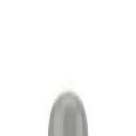
Anti-Aging
3
/5
Cognitive
3
/5
Recovery
2
/5
Kvalitetssikring
Produsent
Supreme Biologics
Hentet direkte fra en verifisert GMP-tilpasset produsent.
Ingen ommerking, ingen mellomledd.
Vis merke
For forskere
Teknisk spesifikasjon
Teknisk spesifikasjon
SKU
SB-PT141-10MG
Størrelse
10mg
CAS