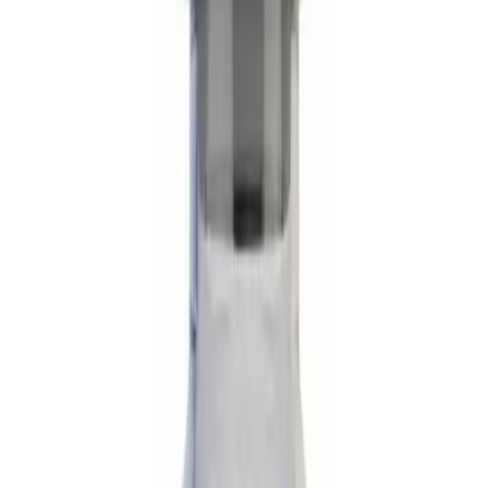
Modellering av autonom respons
— undersøkelse av
sympatisk tonus og kardiovaskulære responser.
Tilberedning
For 10 mg-hetteglasset: rekonstituer med 2 ml
bakteriostatisk vann → 5 mg/ml. På en U-100
insulinsprøyte er 10 IE = 0,1 ml = 500 mcg. For
nesesprayversjoner er enheten forhåndskalibrert — følg
det medfølgende doseringskortet.