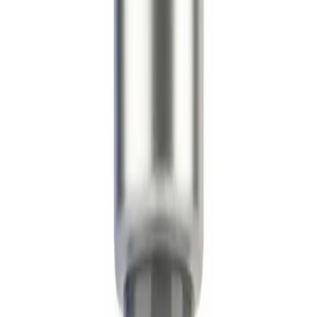
Detaljert informasjon om sammensetningen
Beskrivelse av produktet
PT-141 (Bremelanotide) er en syntetisk syklisk
heptapeptidanalog av α-MSH som hovedsakelig virker
på melanokortinreseptorene MC3R og MC4R.
Forskningsmodeller viser at det modulerer sentrale
signalveier forbundet med pigmentering,
appetittregulering og autonom respons — atskilt fra
perifert virkende peptider. Den innledende utviklingen
var for solfri bruning; senere forskning fokuserte på
CNS-medierte endepunkter.
Forskningsanvendelser
Forskning på melanokortin-signalveien
— studier av
MC3R/MC4R-agonisme.
Signalering i sentralnervesystemet
— sonde for
hypotalamiske signalveier.
Pigmenteringsbiologi
— studier av aktivering av MSH-
signalveien.