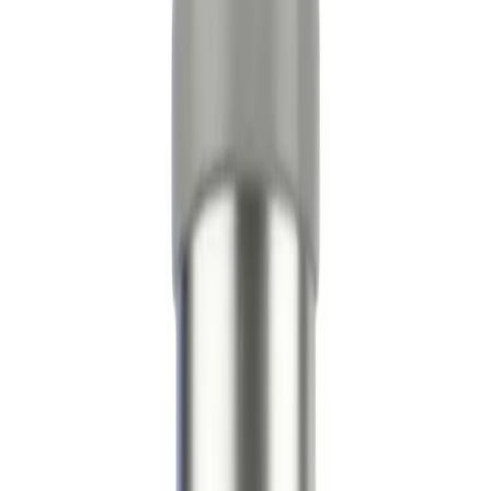
189691-06-3
Formel
C50H68N14O10
Skjema
Lyophilized Powder
Lagring
-20°C long-term (lyophilized) / 2–8°C reconstituted,
use within 30 days. Keep dry and protected from
light.
The LifeSpan Circle
Spar opptil
20%
Bronze
5
%
Silver
10
%
Gold
20
%
Logg inn for å starte
About
Om PT-141 10mg — Supreme
Biologics