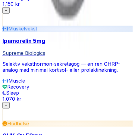
1,150 kr
+
Muskelvekst
Ipamorelin 5mg
Supreme Biologics
Selektiv veksthormon-sekretagog — en ren GHRP-
analog med minimal kortisol- eller prolaktinøkning.
Muscle
Recovery
Sleep
1,070 kr
+
Hudhelse