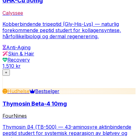
GHK-Cu 50mg
Calyssee
Kobberbindende tripeptid (Gly-His-Lys) — naturlig
forekommende peptid studert for kollagensyntese,
hårfollikelbiologi og dermal regenerering.
Anti-Aging
Skin & Hair
Recovery
1,510 kr
+
Hudhelse
Bestselger
Thymosin Beta-4 10mg
FourNines
Thymosin β4 (TB-500) — 43-aminosyre aktinbindende
peptid studert for systemisk reparasjon av bløtvev og