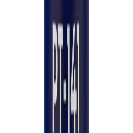
ถึงตอนนี้ดีมาก
—
P. Saetang
La qualité est au rendez-vous
Apr 2026
J'ai testé plusieurs fournisseurs cette année et la
différence ici est nette. Le certificat correspond
bien au lot, le flacon a la bonne allure, on voit tout
de suite que c'est du sérieux. La livraison a été un
peu plus longue que d'autres mais ça vaut
largement l'attente.
—
N. Fontaine
Legg til en anmeldelse
Ofte stilte spørsmål
Spørsmål, besvart.
Hva er den juridiske statusen til forskningspeptider?
Hvordan skal jeg oppbevare peptider etter kjøp?