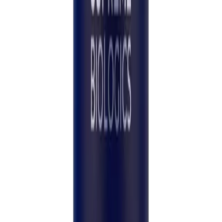
Basert på 123 verifiserte forskerbestillinger.
Customer service actually replies
May 2026
Had a question about storage before I opened the
vial and got a real, helpful answer within a few
hours, not a copy-paste reply. Order itself arrived
in four days, double-boxed, with the certificate of
analysis tucked inside. Quality has been excellent
so far.
—
L. Whitfield
บริการลูกค้าตอบจริง
Apr 2026
มีคำถามเรื่องการเก็บรักษาก่อนเปิดขวด ได้คำตอบที่เป็น
ประโยชน์จริงในไม่กี่ชั่วโมง ไม่ใช่ข้อความสำเร็จรูป พัสดุ
มาถึงในสี่วัน บรรจุสองชั้น มีใบรับรองอยู่ข้างใน คุณภาพ