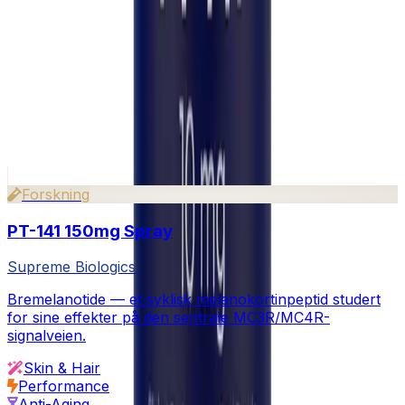
Hvordan rekonstituerer jeg frysetørkede peptider?
Er peptidene dine uavhengig testet?
Sender dere internasjonalt?
Hvilke betalingsmetoder godtar dere?
Fortsett å utforske
Relaterte produkter
Vis alt i Beauty
Forskning
PT-141 150mg Spray
Supreme Biologics
Bremelanotide — et syklisk melanokortinpeptid studert
for sine effekter på den sentrale MC3R/MC4R-
signalveien.
Skin & Hair
Performance
Anti-Aging