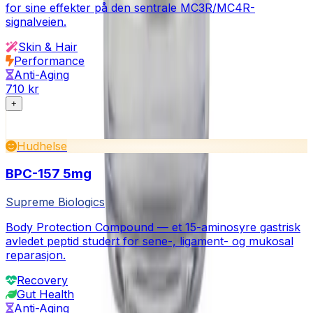
for sine effekter på den sentrale MC3R/MC4R-
signalveien.
Skin & Hair
Performance
Anti-Aging
710 kr
+
Hudhelse
BPC-157 5mg
Supreme Biologics
Body Protection Compound — et 15-aminosyre gastrisk
avledet peptid studert for sene-, ligament- og mukosal
reparasjon.
Recovery
Gut Health
Anti-Aging