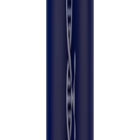
Merkevarepartner
En leges anbefaling
Skjønnhetslegers valg
verden over.
“