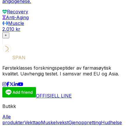
angiogenese.
Recovery
Anti-Aging
Muscle
2,010 kr
+
LIFE
SPAN
SUPPLY
Førsteklasses forskningspeptider av farmasøytisk
kvalitet. Uavhengig testet. I samsvar med EU og Asia.
OFFISIELL LINE
Butikk
Alle
produkter
Vekttap
Muskelvekst
Gjenoppretting
Hudhelse