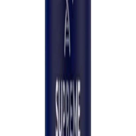
Kvalitetssikring er ikke en
markedsføringspåstand — det er en daglig
beslutning. Jeg velger
LifeSpanSupply
fordi
hver batch er uavhengig HPLC-verifisert til
99 % renhet
, fullt sporbar, og oppfyller
sikkerhetsstandardene pasientene mine
fortjener.
”
Dr. Pichaya Sangaunmu
M.D. · Velvære · Skjønnhet · Longevity
Fortsett å utforske
Referansemateriale & fagfellevurderte sitater
Vis
Skjul
Forskertilbakemelding
5.0
/ 5