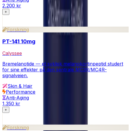
2,200 kr
+
Forskning
PT-141 10mg
Calyssee
Bremelanotide — et syklisk melanokortinpeptid studert
for sine effekter på den sentrale MC3R/MC4R-
signalveien.
Skin & Hair
Performance
Anti-Aging
1,350 kr
+
Forskning