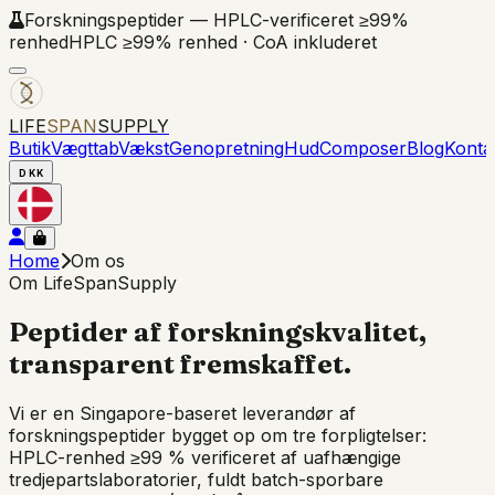
Forskningspeptider — HPLC-verificeret ≥99%
renhed
HPLC ≥99% renhed · CoA inkluderet
LIFE
SPAN
SUPPLY
Butik
Vægttab
Vækst
Genopretning
Hud
Composer
Blog
Konta
DKK
Home
Om os
Om LifeSpanSupply
Peptider af forskningskvalitet,
transparent fremskaffet.
Vi er en Singapore-baseret leverandør af
forskningspeptider bygget op om tre forpligtelser:
HPLC-renhed ≥99 % verificeret af uafhængige
tredjepartslaboratorier, fuldt batch-sporbare