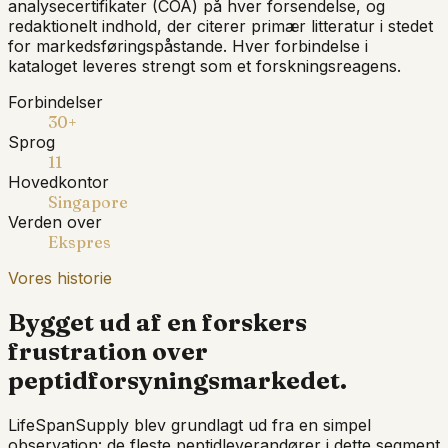
analysecertifikater (COA) på hver forsendelse, og
redaktionelt indhold, der citerer primær litteratur i stedet
for markedsføringspåstande. Hver forbindelse i
kataloget leveres strengt som et forskningsreagens.
Forbindelser
30+
Sprog
11
Hovedkontor
Singapore
Verden over
Ekspres
Vores historie
Bygget ud af en forskers
frustration over
peptidforsyningsmarkedet.
LifeSpanSupply blev grundlagt ud fra en simpel
observation: de fleste peptidleverandører i dette segment