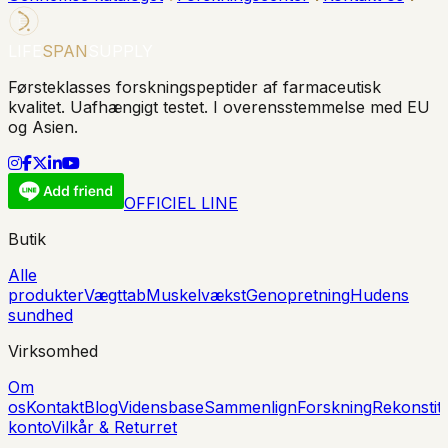
LIFE
SPAN
SUPPLY
Førsteklasses forskningspeptider af farmaceutisk
kvalitet. Uafhængigt testet. I overensstemmelse med EU
og Asien.
OFFICIEL LINE
Butik
Alle
produkter
Vægttab
Muskelvækst
Genopretning
Hudens
sundhed
Virksomhed
Om
os
Kontakt
Blog
Vidensbase
Sammenlign
Forskning
Rekonstit
konto
Vilkår & Returret