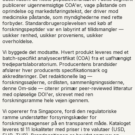
publicerer uigennemsigtige COA'er, vage påstande om
oprindelse og markedsføringstekst, der driver mod
medicinske påstande, som myndighederne med rette
forbyder. Standardbrugeroplevelsen ved køb af
forskningspeptider var en labyrint af tillidsmangler —
usikker renhed, usikker proveniens, usikker
overholdelse.
Vi byggede det modsatte. Hvert produkt leveres med et
batch-specifikt analysecertifikat (COA) fra et uafhængigt
tredjepartslaboratorium. Producentens brandsider
afslører hver producents specifikationsark og
akkrediteringer. Det redaktionelle lag —
forskningssøjlerne, ordlisten, sammenligningssiderne,
denne Om-side — citerer primær peer-reviewed litteratur
med opløselige DOI'er, skrevet med ren
forskningsramme hele vejen igennem.
Vi opererer fra Singapore, fordi den regulatoriske
ramme understøtter forsyningskæder for
forskningsreagenser på en transparent måde. Kataloget
leveres til 11 lokaliteter med priser i tre valutaer (USD,