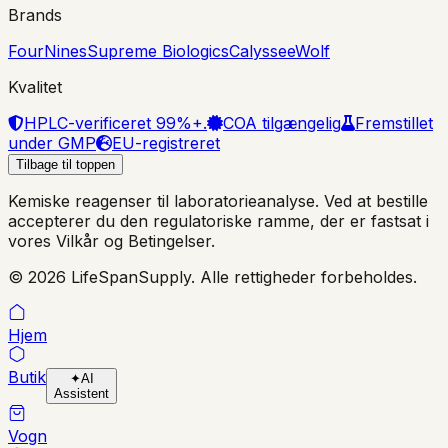
Brands
FourNines
Supreme Biologics
Calyssee
Wolf
Kvalitet
HPLC-verificeret 99%+.
COA tilgængelig
Fremstillet
under GMP
EU-registreret
Tilbage til toppen
Kemiske reagenser til laboratorieanalyse. Ved at bestille
accepterer du den regulatoriske ramme, der er fastsat i
vores Vilkår og Betingelser.
© 2026 LifeSpanSupply. Alle rettigheder forbeholdes.
Hjem
Butik
✦
AI
Assistent
Vogn