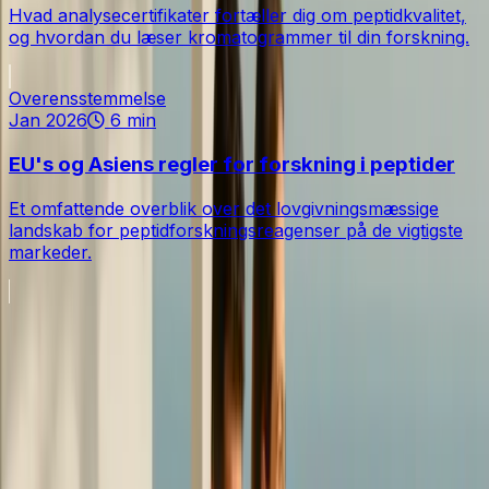
Hvad analysecertifikater fortæller dig om peptidkvalitet,
og hvordan du læser kromatogrammer til din forskning.
Overensstemmelse
Jan 2026
6 min
EU's og Asiens regler for forskning i peptider
Et omfattende overblik over det lovgivningsmæssige
landskab for peptidforskningsreagenser på de vigtigste
markeder.
Gennemse alle artikler