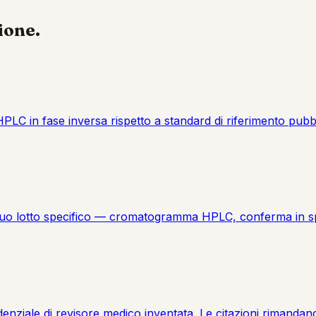
ione.
C in fase inversa rispetto a standard di riferimento pubblica
 suo lotto specifico — cromatogramma HPLC, conferma in spett
denziale di revisore medico inventata. Le citazioni rimandano