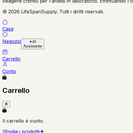
Reagenti chimici per l'analisi in laboratorio. Effettuando l'
© 2026 LifeSpanSupply. Tutti i diritti riservati.
Casa
Negozio
✦
AI
Assistente
Carrello
Conto
Carrello
Il carrello è vuoto.
Sfoglia i prodotti