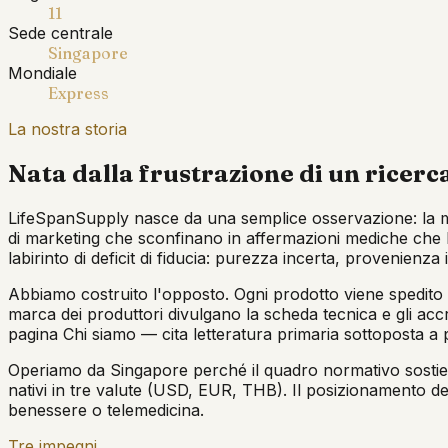
11
Sede centrale
Singapore
Mondiale
Express
La nostra storia
Nata dalla frustrazione di un ricerca
LifeSpanSupply nasce da una semplice osservazione: la magg
di marketing che sconfinano in affermazioni mediche che le
labirinto di deficit di fiducia: purezza incerta, provenienza
Abbiamo costruito l'opposto. Ogni prodotto viene spedito co
marca dei produttori divulgano la scheda tecnica e gli accr
pagina Chi siamo — cita letteratura primaria sottoposta a p
Operiamo da Singapore perché il quadro normativo sostiene i
nativi in tre valute (USD, EUR, THB). Il posizionamento del
benessere o telemedicina.
Tre impegni