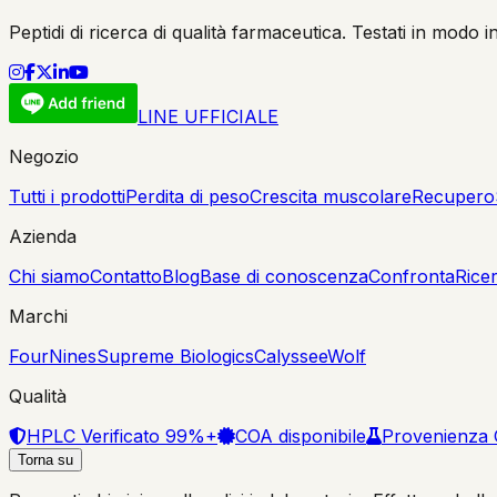
Peptidi di ricerca di qualità farmaceutica. Testati in modo 
LINE UFFICIALE
Negozio
Tutti i prodotti
Perdita di peso
Crescita muscolare
Recupero
Azienda
Chi siamo
Contatto
Blog
Base di conoscenza
Confronta
Rice
Marchi
FourNines
Supreme Biologics
Calyssee
Wolf
Qualità
HPLC Verificato 99%+
COA disponibile
Provenienza
Torna su