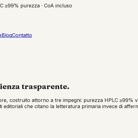
C ≥99% purezza · CoA incluso
e
Blog
Contatto
nienza trasparente.
re, costruito attorno a tre impegni: purezza HPLC ≥99% verifi
uti editoriali che citano la letteratura primaria invece di af