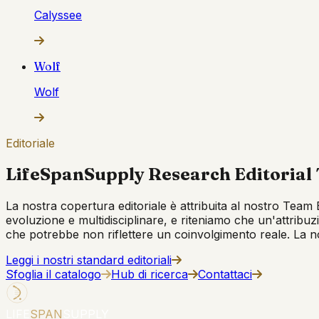
Calyssee
Wolf
Wolf
Editoriale
LifeSpanSupply Research Editorial
La nostra copertura editoriale è attribuita al nostro Team E
evoluzione e multidisciplinare, e riteniamo che un'attribuz
che potrebbe non riflettere un coinvolgimento reale. La nost
Leggi i nostri standard editoriali
Sfoglia il catalogo
Hub di ricerca
Contattaci
LIFE
SPAN
SUPPLY