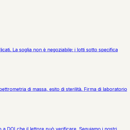
ti. La soglia non è negoziabile; i lotti sotto specifica
rometria di massa, esito di sterilità. Firma di laboratorio
 a DOI che il lettore può verificare. Seguiamo i nostri