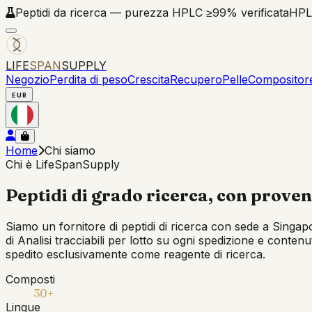
Peptidi da ricerca — purezza HPLC ≥99% verificata
HPL
LIFE
SPAN
SUPPLY
Negozio
Perdita di peso
Crescita
Recupero
Pelle
Compositor
EUR
Home
Chi siamo
Chi è LifeSpanSupply
Peptidi di grado ricerca, con prove
Siamo un fornitore di peptidi di ricerca con sede a Singapo
di Analisi tracciabili per lotto su ogni spedizione e conten
spedito esclusivamente come reagente di ricerca.
Composti
30+
Lingue