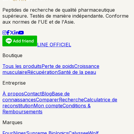
Peptides de recherche de qualité pharmaceutique
supérieure. Testés de manière indépendante. Conforme
aux normes de l'UE et de l'Asie.
LINE OFFICIEL
Boutique
Tous les produits
Perte de poids
Croissance
musculaire
Récupération
Santé de la peau
Entreprise
À propos
Contact
Blog
Base de
connaissances
Comparer
Recherche
Calculatrice de
reconstitution
Mon compte
Conditions &
Remboursements
Marques
FourNines
Supreme Biologics
Calyssee
Wolf