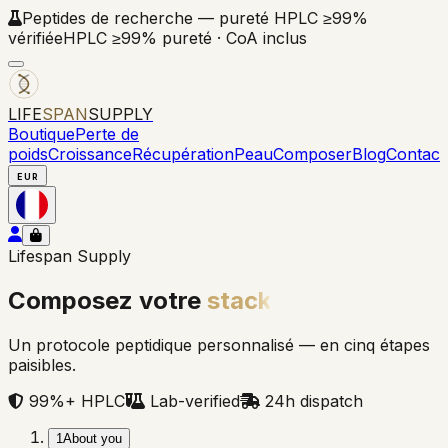
Peptides de recherche — pureté HPLC ≥99%
vérifiée
HPLC ≥99% pureté · CoA inclus
LIFE
SPAN
SUPPLY
Boutique
Perte de
poids
Croissance
Récupération
Peau
Composer
Blog
Contact
EUR
Lifespan Supply
Composez votre
stack
Un protocole peptidique personnalisé — en cinq étapes
paisibles.
99%+ HPLC
Lab-verified
24h dispatch
1
About you