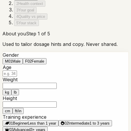
2
Health context
3
Your goal
4
Quality vs price
5
Your stack
About you
Step 1 of 5
Used to tailor dosage hints and copy. Never shared.
Gender
M
01
Male
F
02
Female
Age
Weight
kg
lb
Height
cm
ft/in
Training experience
01
Beginner
Less than 1 year
02
Intermediate
1 to 3 years
03
Advanced
3+ years