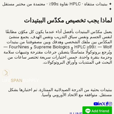
✦ ببتيدات منتقاة · HPLC نقاوة ≥99٪ · معتمدة من مختبر مستقل
✦
لماذا يجب تخصيص مكدّس الببتيدات
يعمل مكدّس الببتيدات بأفضل أداء عندما يكون كل مكوّن مطابقًا
لنفس الجسم ونفس سياق التدريب ونفس الهدف. يجمع منشئ
المكدّس بين ملفك الشخصي وهدفك وبين مصفوفتنا من ببتيدات
HPLC ≥99٪ — Wolf و Supreme Biologics و FourNines —
ويُرجع بروتوكولًا متماسكًا يتضمّن جرعات مقترحة وتنبيهات سلامة
وحزمة بنقرة واحدة. خمس اختيارات سريعة تختصر ساعات من
البحث في المنتديات وأوراق البروتوكولات.
LIFE
SPAN
SUPPLY
ببتيدات بحثية من الدرجة الصيدلانية الممتازة. تم اختبارها بشكل
مستقل. متوافقة مع الاتحاد الأوروبي وآسيا.
LINE الرسمي