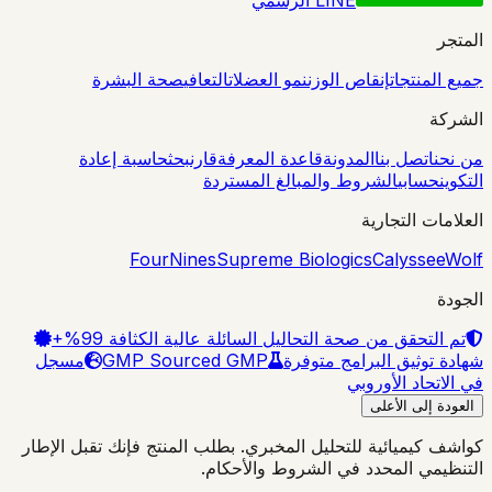
المتجر
جميع المنتجات
إنقاص الوزن
نمو العضلات
التعافي
صحة البشرة
الشركة
من نحن
اتصل بنا
المدونة
قاعدة المعرفة
قارن
بحث
حاسبة إعادة
التكوين
حسابي
الشروط والمبالغ المستردة
العلامات التجارية
FourNines
Supreme Biologics
Calyssee
Wolf
الجودة
تم التحقق من صحة التحاليل السائلة عالية الكثافة 99%+
شهادة توثيق البرامج متوفرة
GMP Sourced GMP
مسجل
في الاتحاد الأوروبي
العودة إلى الأعلى
كواشف كيميائية للتحليل المخبري. بطلب المنتج فإنك تقبل الإطار
التنظيمي المحدد في الشروط والأحكام.