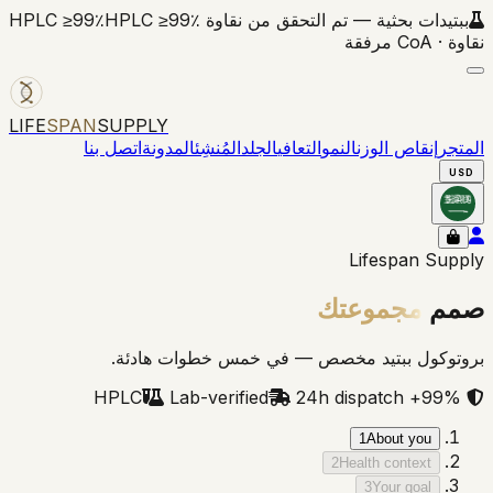
ببتيدات بحثية — تم التحقق من نقاوة HPLC ≥99٪
HPLC ≥99٪
نقاوة · CoA مرفقة
LIFE
SPAN
SUPPLY
المتجر
إنقاص الوزن
النمو
التعافي
الجلد
المُنشِئ
المدونة
اتصل بنا
USD
Lifespan Supply
صمم
مجموعتك
بروتوكول ببتيد مخصص — في خمس خطوات هادئة.
Lab-verified
24h dispatch
99%+ HPLC
1
About you
2
Health context
3
Your goal