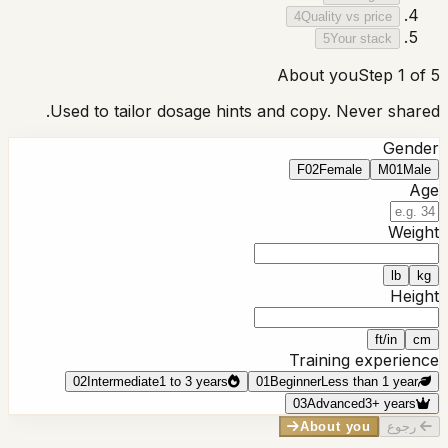
4
Quality vs price
5
Your stack
About you
Step 1 of 5
Used to tailor dosage hints and copy. Never shared.
Gender
F
02
Female
M
01
Male
Age
Weight
lb
kg
Height
ft/in
cm
Training experience
02
Intermediate
1 to 3 years
01
Beginner
Less than 1 year
03
Advanced
3+ years
رجوع
About you