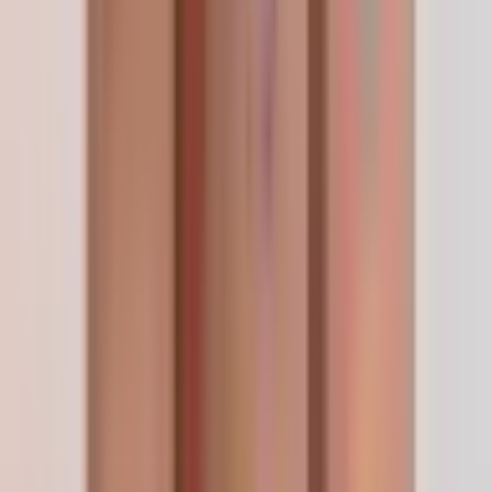
que la fiche annonçait. Trois semaines plus tard et
je vois ce que j'espérais. C'est mon nouveau
fournisseur attitré.
—
R. Mercier
Laisser un avis
Questions fréquemment posées
Questions, réponses.
Quel est le statut juridique des peptides de recherche ?
Comment conserver les peptides après leur achat ?
Comment reconstituer des peptides lyophilisés ?
Vos peptides sont-ils testés de manière indépendante ?
Livrez-vous à l'étranger ?
Quels sont les modes de paiement acceptés ?
Continuer à explorer
Produits apparentés