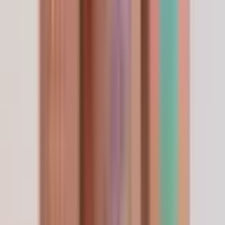
patients méritent.
”
Dr. Pichaya Sangaunmu
M.D. · Bien-être · Beauté · Longévité
Continuer l'exploration
Documentation de référence & citations évaluées par
les pairs
Afficher
Masquer
Avis des chercheurs
4.8
/ 5
Basé sur 150 commandes vérifiées de chercheurs.
Will reorder before I run out