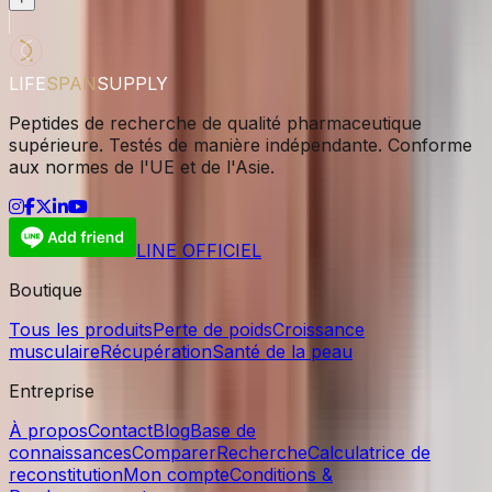
LIFE
SPAN
SUPPLY
Peptides de recherche de qualité pharmaceutique
supérieure. Testés de manière indépendante. Conforme
aux normes de l'UE et de l'Asie.
LINE OFFICIEL
Boutique
Tous les produits
Perte de poids
Croissance
musculaire
Récupération
Santé de la peau
Entreprise
À propos
Contact
Blog
Base de
connaissances
Comparer
Recherche
Calculatrice de
reconstitution
Mon compte
Conditions &