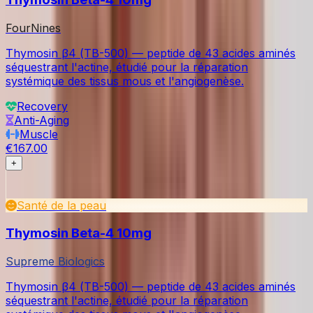
FourNines
Thymosin β4 (TB-500) — peptide de 43 acides aminés
séquestrant l'actine, étudié pour la réparation
systémique des tissus mous et l'angiogenèse.
Recovery
Anti-Aging
Muscle
€167.00
+
Santé de la peau
Thymosin Beta-4 10mg
Supreme Biologics
Thymosin β4 (TB-500) — peptide de 43 acides aminés
séquestrant l'actine, étudié pour la réparation