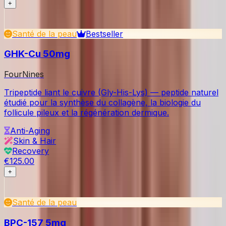
+
Santé de la peau
Bestseller
GHK-Cu 50mg
FourNines
Tripeptide liant le cuivre (Gly-His-Lys) — peptide naturel
étudié pour la synthèse du collagène, la biologie du
follicule pileux et la régénération dermique.
Anti-Aging
Skin & Hair
Recovery
€125.00
+
Santé de la peau
BPC-157 5mg