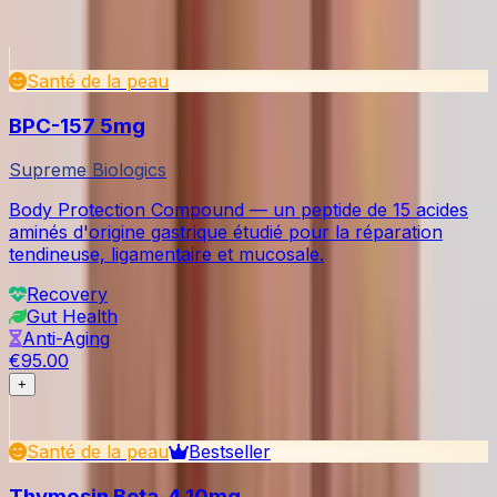
Voir tout dans Skin & Tissue
Santé de la peau
BPC-157 5mg
Supreme Biologics
Body Protection Compound — un peptide de 15 acides
aminés d'origine gastrique étudié pour la réparation
tendineuse, ligamentaire et mucosale.
Recovery
Gut Health
Anti-Aging
€95.00
+
Santé de la peau
Bestseller
Thymosin Beta-4 10mg