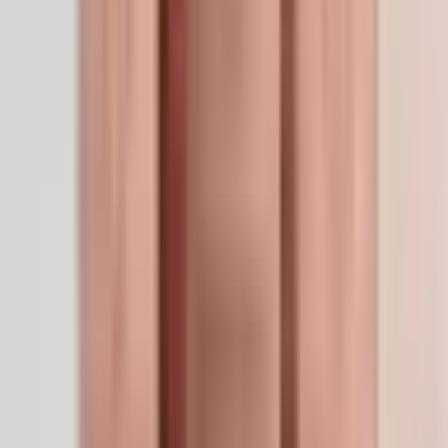
SKU
GHKCU-50MG
Taille
50mg
CAS
89030-95-5
Formule
C14H24CuN6O4
Formulaire
Lyophilized Powder
Stockage
-20°C long-term (lyophilized) / 2–8°C reconstituted,
use within 30 days. Keep dry and protected from
light.
The LifeSpan Circle
Économisez jusqu’à
20%
Bronze
5
%
Silver
10
%
Gold
20
%