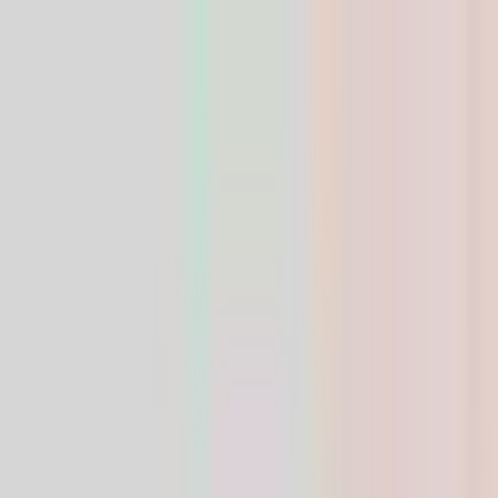
Peptides de recherche — pureté HPLC ≥99%
vérifiée
HPLC ≥99% pureté · CoA inclus
LIFE
SPAN
SUPPLY
Boutique
Perte de
poids
Croissance
Récupération
Peau
Composer
Blog
Contact
EUR
Accueil
/
Boutique
/
Skin & Tissue
/
GHK-Cu 50mg — Calyssee