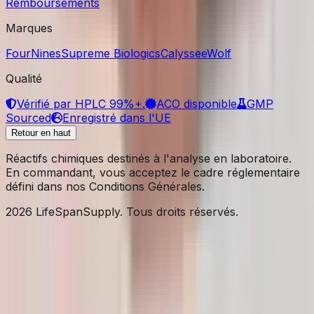
Remboursements
Marques
FourNines
Supreme Biologics
Calyssee
Wolf
Qualité
Vérifié par HPLC 99%+.
ACO disponible
GMP
Sourced
Enregistré dans l'UE
Retour en haut
Réactifs chimiques destinés à l'analyse en laboratoire.
En commandant, vous acceptez le cadre réglementaire
défini dans nos Conditions Générales.
2026 LifeSpanSupply. Tous droits réservés.
Accueil
Boutique
✦
AI
Assistant