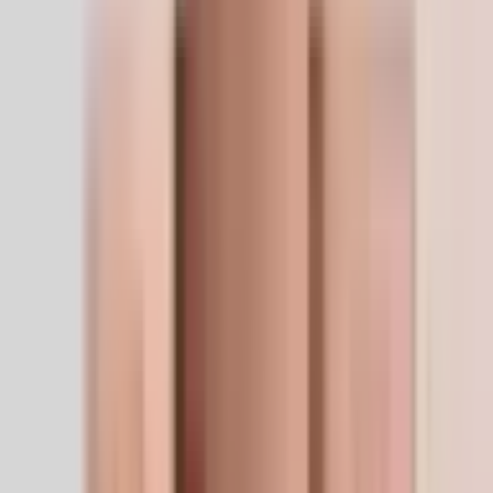
€125.00
Livraison gratuite
€100.00+
Livraison mondiale
Livraison sûre vers 32+ pays
Retours sous 14 jours
Gratuit, sans question
The LifeSpan Circle
Les membres économisent 5 à 20 % à chaque paiement
5%
10%
20%
Applications de recherche
Où ce peptide se distingue.
Importance relative dans les domaines de recherche
pour lesquels ce composé est le plus étudié.
Research Benefits