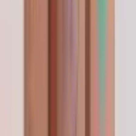
Apr 2026
Already setting myself a reminder to reorder
before my current vial runs out so I do not miss a
beat. Shipping was fast, packaging was clean,
quality is consistent with the lab report. No
complaints from me at all.
—
R. Lockwood
เพื่อนแนะนำมา
Apr 2026
เพื่อนแนะนำ LifeSpanSupply ให้ เขาสั่งกับร้านนี้มา
นานแล้ว ตอนนี้เข้าใจแล้วว่าทำไม บรรจุภัณฑ์พรีเมียม
คุณภาพระดับท็อป ส่งเร็ว ครั้งหน้าจะลองสั่ง stack ดู
—
C. Tantiseth
Conforme à la description
Apr 2026
Rien de spectaculaire à raconter — j'ai commandé,
c'est arrivé vite, et le produit est exactement ce