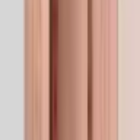
Anti-Aging
5
/5
Skin & Hair
5
/5
Recovery
4
/5
Immunity
2
/5
Cognitive
2
/5
Performance
2
/5
Garantie Qualité
Fabricant
Calyssee
Sourcé directement auprès d’un fabricant vérifié et
conforme aux BPF. Sans réétiquetage ni intermédiaires.
Voir la marque
Pour les chercheurs
Fiche technique
Fiche technique