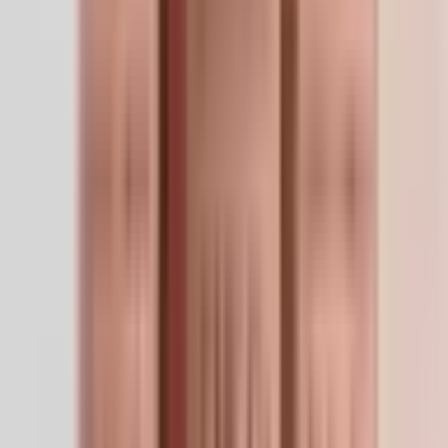
Se connecter pour commencer
About
À propos de GHK-Cu 50mg —
Calyssee
Informations détaillées sur les composés
Description du produit
Le GHK-Cu est un tripeptide cuivrique d'origine naturelle
initialement isolé du plasma humain. Les modèles de
recherche montrent qu'il délivre des ions Cu²⁺ aux
enzymes dépendantes du cuivre (la lysyl oxydase en
premier lieu) qui réticulent les fibres de collagène et
d'élastine, produisant une matrice extracellulaire plus
dense et plus résiliente. Il module l'expression génique à
large échelle — régulant à la baisse les programmes
inflammatoires NF-κB tout en régulant à la hausse les
voies antioxydantes et de réparation. La solution
reconstituée est caractéristiquement bleue (sel de cuivre
en solution, non une contamination).