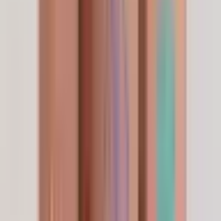
Partenaire de marque
L'aval d'une médecin
Le choix des médecins esthétiques
à travers le monde.
“
L'assurance qualité n'est pas un argument
marketing — c'est une décision quotidienne.
Je choisis
LifeSpanSupply
parce que chaque
lot est vérifié indépendamment par HPLC à
99 % de pureté
, entièrement traçable et
conforme aux standards de sécurité que mes