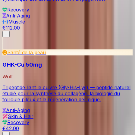
Recovery
Anti-Aging
Muscle
€112.00
+
Santé de la peau
GHK-Cu 50mg
Wolf
Tripeptide liant le cuivre (Gly-His-Lys) — peptide naturel
étudié pour la synthèse du collagène, la biologie du
follicule pileux et la régénération dermique.
Anti-Aging
Skin & Hair
Recovery
€42.00
+