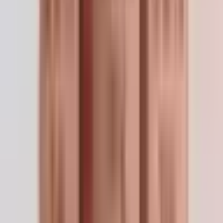
solution saline stérile. NE PAS congeler les solutions
reconstituées — les sels de cuivre précipitent.