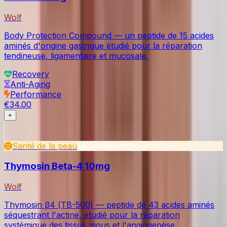
Wolf
Body Protection Compound — un peptide de 15 acides
aminés d'origine gastrique étudié pour la réparation
tendineuse, ligamentaire et mucosale.
Recovery
Anti-Aging
Performance
€34.00
+
Santé de la peau
Thymosin Beta-4 10mg
Wolf
Thymosin β4 (TB-500) — peptide de 43 acides aminés
séquestrant l'actine, étudié pour la réparation
systémique des tissus mous et l'angiogenèse.