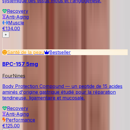
systémique des tissus mous et l'angiogenèse.
Recovery
Anti-Aging
Muscle
€134.00
+
Santé de la peau
Bestseller
BPC-157 5mg
FourNines
Body Protection Compound — un peptide de 15 acides
aminés d'origine gastrique étudié pour la réparation
tendineuse, ligamentaire et mucosale.
Recovery
Anti-Aging
Performance
€125.00