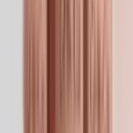
Applications de recherche
Recherche sur le remodelage dermique
— études sur
la synthèse du collagène/élastine et la contraction des
plaies.
Biologie du follicule pileux
— prolifération des cellules
de la papille dermique et induction de l'anagène.
Études d'expression génique
— modulation
transcriptionnelle des programmes de réparation et anti-
inflammatoires.
Recherche dermique post-procédure
— modèles de
récupération après laser, microneedling et peeling
chimique.
Préparation
Pour le flacon de 50mg : reconstituer avec 5 ml d'eau
bactériostatique → 10 mg/ml. La solution sera bleue —
c'est la coloration normale du sel de cuivre. Sur une
seringue à insuline U-100, 10 UI = 0,1 ml = 1 mg. Les
préparations topiques sont diluées à 0,1–0,5 % dans une