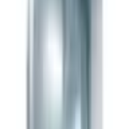
Lyophilized Powder
Förvaring
-20°C long-term (lyophilized) / 2–8°C reconstituted,
use within 30 days. Keep dry and protected from
light.
The LifeSpan Circle
Spara upp till
20%
Bronze
5
%
Silver
10
%
Gold
20
%
Logga in för att börja
About
Om MOTS-c 10mg — Supreme
Biologics
Detaljerad information om sammansättningen
Produktbeskrivning