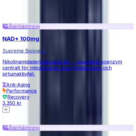
Relaterade produkter
Visa allt i Cellular Repair
Återhämtning
NAD+ 100mg
Supreme Biologics
Nikotinamidadenindinukleotid — essentiellt koenzym
centralt för mitokondriell energimetabolism och
sirtuinaktivitet.
Anti-Aging
Performance
Recovery
3,350 kr
+
Återhämtning