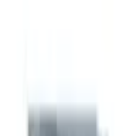
Relativ tonvikt i de forskningsområden där denna
förening är mest studerad.
Research Benefits
Weight Loss
4
/5
Anti-Aging
4
/5
Performance
4
/5
Muscle
3
/5
Recovery
3
/5
Cognitive
3
/5
Immunity
2
/5
Skin & Hair
1
/5
Sleep
1
/5