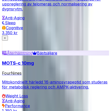
uppreglering av telomeras och normalisering av
dygnsrytm.
Anti-Aging
Sleep
Cognitive
3,350 kr
+
Återhämtning
Bästsäljare
MOTS-c 10mg
FourNines
Mitokondriellt härledd 16-aminosyrapeptid som studeras
för metabolisk reglering och AMPK-aktivering.
Weight Loss
Anti-Aging
Performance
1,350 kr