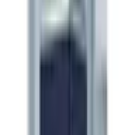
Rekonstituera 10mg-ampullen med 2mL bakteriostatiskt
vatten → 5 mg/mL. På en U-100 insulinspruta, 20 IU =
0,2 mL = 1 mg.