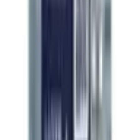
förtjänar.
”
Dr. Pichaya Sangaunmu
M.D. · Hälsa · Skönhet · Longevity
Fortsätt utforska
Referensmaterial & peer-reviewade citat
Visa
Dölj
Forskaråterkoppling
5.0
/ 5
Baserat på 241 verifierade forskarbeställningar.
Exactly as described