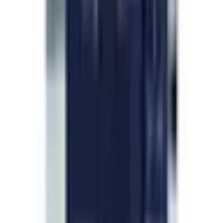
กลับมาสั่งซ้ำเพราะไม่เคยมีอะไรผิดพลาดเลย ติดตาม
สถานะได้ตลอด บรรจุภัณฑ์ทนทานทุกครั้ง คุณภาพคงที่
ทุกล็อต เว็บไซต์ใช้งานง่ายและทีมซัพพอร์ตตอบกลับ
ภายในวันเดียวเสมอ
—
T. Wattanachai
Lägg till en recension
Vanliga frågor och svar
Frågor, besvarade.
Vilken är den rättsliga statusen för
forskningspeptider?
Hur ska jag förvara peptider efter inköp?
Hur rekonstituerar jag frystorkade peptider?
Är dina peptider oberoende testade?
Skickar du internationellt?
Vilka betalningsmetoder accepterar du?
Fortsätt utforska