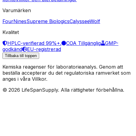
Varumärken
FourNines
Supreme Biologics
Calyssee
Wolf
Kvalitet
HPLC-verifierad 99%+.
COA Tillgänglig
GMP-
godkänd
EU-registrerad
Tillbaka till toppen
Kemiska reagenser för laboratorieanalys. Genom att
beställa accepterar du det regulatoriska ramverket som
anges i våra Villkor.
© 2026 LifeSpanSupply. Alla rättigheter förbehållna.
Hem
Butik
✦
AI
Assistent