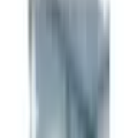
Gut Health
1
/5
Kvalitetssäkring
Tillverkare
Supreme Biologics
Hämtat direkt från en granskad GMP-anpassad
tillverkare. Ingen ommärkning, inga mellanled.
Visa varumärke
För forskare
Teknisk specifikation
Teknisk specifikation
SKU
MOTSC-10MG
Storlek
10mg
CAS
1627580-64-6
Formel
C87H139N21O22
Form