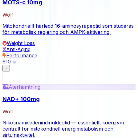
MOTS-c 10mg
Wolf
Mitokondriellt härledd 16-aminosyrapeptid som studeras
för metabolisk reglering och AMPK-aktivering.
Weight Loss
Anti-Aging
Performance
610 kr
+
Återhämtning
NAD+ 100mg
Wolf
Nikotinamidadenindinukleotid — essentiellt koenzym
centralt för mitokondriell energimetabolism och
sirtuinaktivitet.