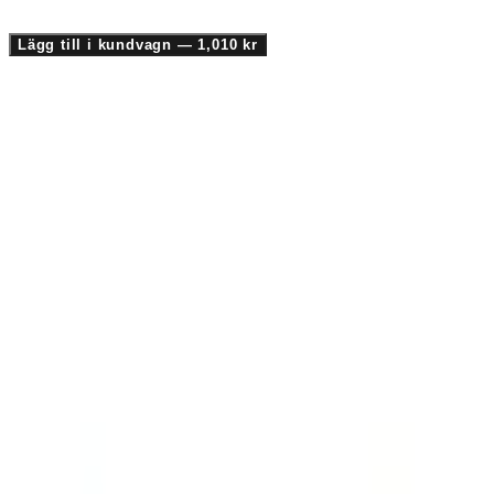
1
−
+
Lägg till i kundvagn
—
1,010 kr
MOTS-c 10mg — Supreme Biologics
1
−
+
1,010 kr
Fri frakt
100 kr+
Vi skickar över hela världen
Säker leverans till 32+ länder
14 dagars retur
Gratis, inga frågor
The LifeSpan Circle
Medlemmar sparar 5–20 % i varje kassa
5%
10%
20%
Forskningstillämpningar
Där denna peptid presterar.