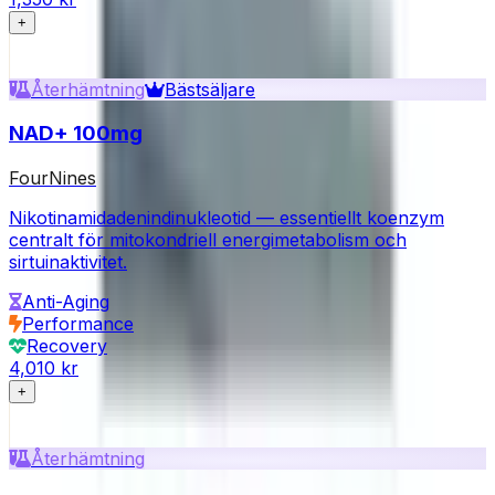
+
Återhämtning
Bästsäljare
NAD+ 100mg
FourNines
Nikotinamidadenindinukleotid — essentiellt koenzym
centralt för mitokondriell energimetabolism och
sirtuinaktivitet.
Anti-Aging
Performance
Recovery
4,010 kr
+
Återhämtning