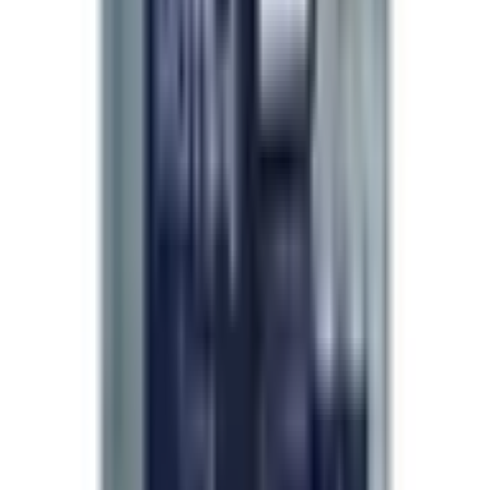
May 2026
Nothing dramatic to report — I ordered, it arrived
quickly, the product is exactly what the listing said it
would be. About three weeks in and I am seeing
what I was hoping for. This is my new go-to
supplier.
—
B. Ashford
Besser als meine vorherige Marke
Apr 2026
Gewechselt weil mein alter Anbieter ein
zweifelhaftes Produkt geliefert hatte — falsche
Farbe, später Versand, keine Doku. Tag und Nacht
Unterschied hier. Richtig versiegelt, Lotnummer
passt zur Doku, und das Produkt tut was es soll.
Froh über den Wechsel.
—
J. Krüger
สั่งครั้งที่สาม ไม่เคยมีปัญหา
Apr 2026