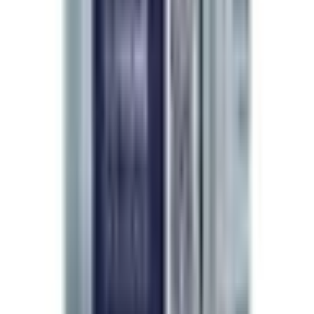
Varumärkespartner
En läkares rekommendation
Skönhetsläkares val
världen över.
“
Kvalitetssäkring är inte en reklamfras — det
är ett dagligt beslut. Jag väljer
LifeSpanSupply
eftersom varje sats är
oberoende HPLC-verifierad till
99 % renhet
,
fullt spårbar och uppfyller de
säkerhetsstandarder mina patienter