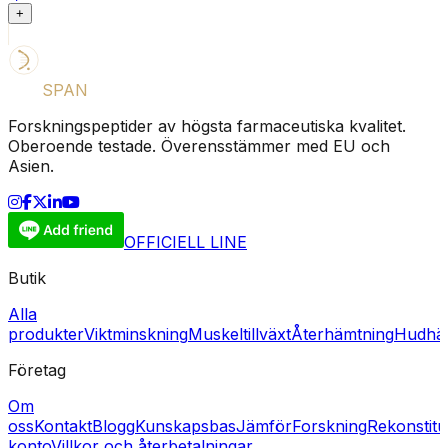
+
LIFE
SPAN
SUPPLY
Forskningspeptider av högsta farmaceutiska kvalitet.
Oberoende testade. Överensstämmer med EU och
Asien.
OFFICIELL LINE
Butik
Alla
produkter
Viktminskning
Muskeltillväxt
Återhämtning
Hudhäl
Företag
Om
oss
Kontakt
Blogg
Kunskapsbas
Jämför
Forskning
Rekonstitu
konto
Villkor och återbetalningar