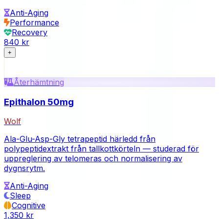
Anti-Aging
Performance
Recovery
840 kr
+
Återhämtning
Epithalon 50mg
Wolf
Ala-Glu-Asp-Gly tetrapeptid härledd från
polypeptidextrakt från tallkottkörteln — studerad för
uppreglering av telomeras och normalisering av
dygnsrytm.
Anti-Aging
Sleep
Cognitive
1,350 kr