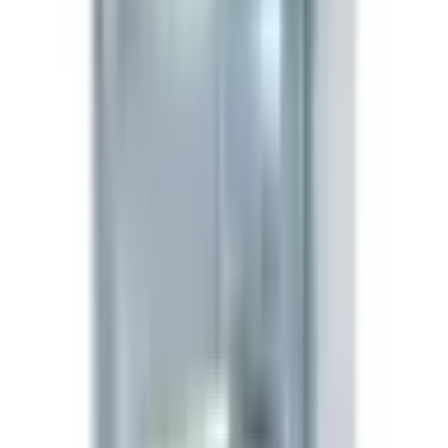
MOTS-c är en 16-aminosyrapeptid kodad i det
mitokondriella 12S rRNA-området. Forskningsmodeller
visar att den translokerar till cellkärnan under
metabolisk stress och reglerar nukleärt genuttryck — ett
sällsynt exempel på mitokondriell-till-nukleär retrograd
signalering. Nedströmseffekter inkluderar aktivering av
AMPK-vägen, förbättrad insulinkänslighet och förstärkt
cellulär energimetabolism.
Forskningstillämpningar
Metabolisk forskning
— modeller för insulinkänslighet
och glukosupptag.
Träningsfysiologi
— utredning av AMPK/PGC-1α-
vägen.
Studier av mitokondriell biogenes
— prekliniska
modeller av åldersrelaterad metabolisk nedgång.
Forskning om kroppssammansättning
— kombinerade
protokoll för fettförlust och bevarande av muskelmassa.
Beredning