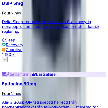
DSIP 5mg
FourNines
Delta Sleep-Inducing Peptide — en 9-aminosyrig
nonapeptid som studeras för djupsömn och cirkadisk
reglering.
Sleep
Recovery
Cognitive
1,180 kr
+
Återhämtning
Bästsäljare
Epithalon 50mg
FourNines
Ala-Glu-Asp-Gly tetrapeptid härledd från
polypeptidextrakt från tallkottkörteln — studerad för