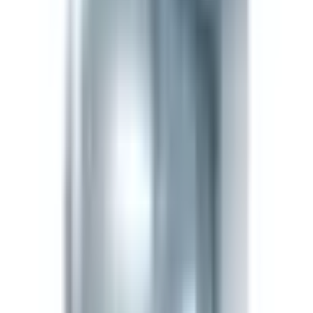
The LifeSpan Circle
Ahorra hasta
20%
Bronze
5
%
Silver
10
%
Gold
20
%
Inicia sesión para empezar
About
Acerca de BPC-157 5mg — Supreme
Biologics
Información detallada del compuesto
Descripción del producto
BPC-157 es un pentadecapéptido sintético derivado de
una proteína protectora gástrica humana. Los modelos
de investigación muestran que impulsa la angiogénesis
vía señalización VEGFR2 y modula la síntesis de óxido