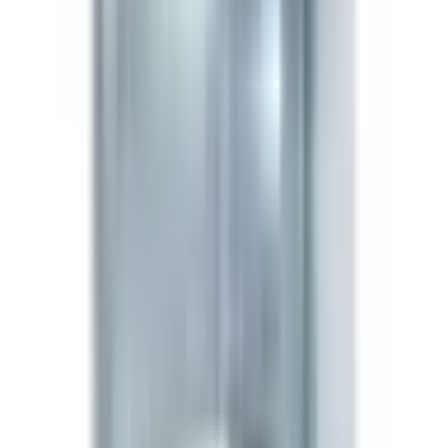
nítrico, acelerando la reparación de tejidos blandos en el
sitio de la lesión. A diferencia de los péptidos
cicatrizantes sistémicos, BPC-157 muestra efectos más
fuertes cuando se administra localmente cerca de la
lesión — una propiedad que lo ha convertido en una
herramienta de investigación ampliamente citada en
modelos de tendón, ligamento y gastrointestinales.
Aplicaciones de investigación
Reparación de tendón y ligamento
— promueve la
deposición de colágeno y la formación de capilares en
modelos preclínicos de lesión tendinosa.
Protección mucosa intestinal
— revierte lesiones
inducidas por AINEs y apoya la integridad de la barrera
intestinal en estudios animales.
Estudios vasculares y endoteliales
— utilizado para
investigar la señalización VEGFR2 y su interacción con
el óxido nítrico.
Modelos de recuperación post-quirúrgica
—
investigado junto a TB-500 y GHK-Cu para protocolos
combinados de reparación de tejidos blandos.