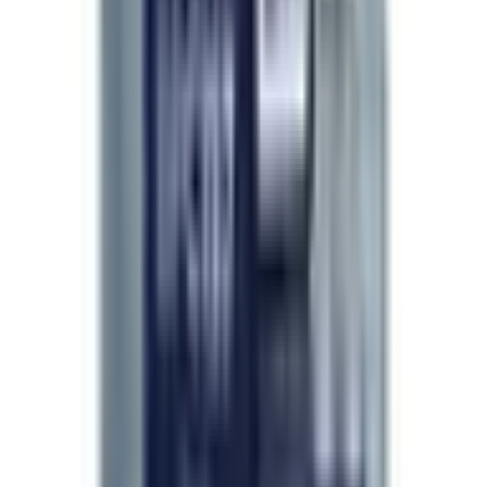
Basado en 151 pedidos verificados de investigadores.
Quality is real here
May 2026
Tried a few different vendors over the past year
and the difference is obvious. The certificate
matches the batch, the vial looks right, and you
can tell it is the real product. Shipping was a bit
slower than the cheap places but absolutely worth
waiting for.
—
R. Lockwood
Besser als meine vorherige Marke
Apr 2026
Gewechselt weil mein alter Anbieter ein
zweifelhaftes Produkt geliefert hatte — falsche
Farbe, später Versand, keine Doku. Tag und Nacht
Unterschied hier. Richtig versiegelt, Lotnummer
passt zur Doku, und das Produkt tut was es soll.