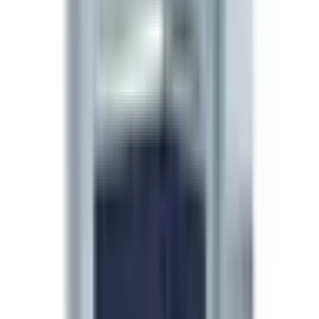
Preparación
Reconstituir el vial de 5mg con 2mL de agua
bacteriostática por la pared interior (nunca directamente
sobre el polvo). Agitar suavemente en círculos, no
sacudir. Rinde 2,5 mg/mL. En una jeringa de insulina U-
100, 10 IU = 0,1 mL = 250 mcg.