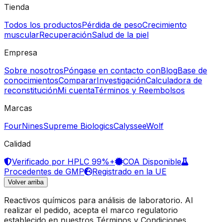
Tienda
Todos los productos
Pérdida de peso
Crecimiento
muscular
Recuperación
Salud de la piel
Empresa
Sobre nosotros
Póngase en contacto con
Blog
Base de
conocimientos
Comparar
Investigación
Calculadora de
reconstitución
Mi cuenta
Términos y Reembolsos
Marcas
FourNines
Supreme Biologics
Calyssee
Wolf
Calidad
Verificado por HPLC 99%+
COA Disponible
Procedentes de GMP
Registrado en la UE
Volver arriba
Reactivos químicos para análisis de laboratorio. Al
realizar el pedido, acepta el marco regulatorio
establecido en nuestros Términos y Condiciones.