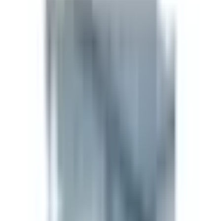
Obtenido directamente de un fabricante verificado y
alineado con GMP. Sin reetiquetado ni intermediarios.
Ver marca
Para investigadores
Ficha técnica
Ficha técnica
SKU
BPC-5MG
Talla
5mg
CAS
137525-51-0
Fórmula
C62H98N16O22
Formulario
Lyophilized Powder
Almacenamiento
-20°C long-term (lyophilized) / 2–8°C reconstituted,
use within 30 days. Keep dry and protected from
light.