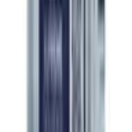
Socia de marca
El aval de una médica
La elección de médicos de belleza
en todo el mundo.
“