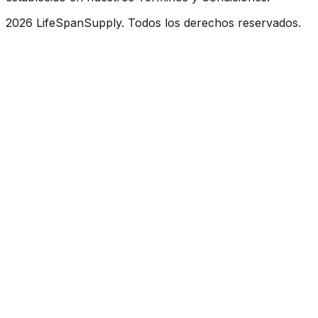
2026 LifeSpanSupply. Todos los derechos reservados.
Inicio
Tienda
✦
AI
Asistente
Carrito
Cuenta
Carrito
Su cesta está vacía.
Buscar productos