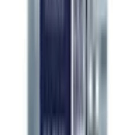
La garantía de calidad no es una promesa de
marketing — es una decisión diaria. Elijo
LifeSpanSupply
porque cada lote se verifica
de forma independiente por HPLC con
99 %
de pureza
, es totalmente trazable y cumple
con los estándares de seguridad que mis
pacientes merecen.
”
Dr. Pichaya Sangaunmu
M.D. · Bienestar · Belleza · Longevidad
Continuar explorando
Material de referencia y citas revisadas por pares
Mostrar
Ocultar
Opinión de investigadores
4.8
/ 5