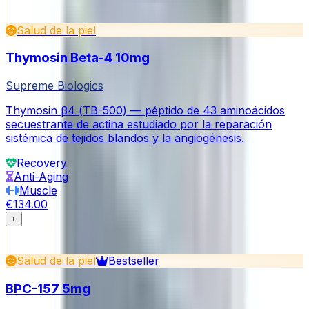
Salud de la piel
Thymosin Beta-4 10mg
Supreme Biologics
Thymosin β4 (TB-500) — péptido de 43 aminoácidos
secuestrante de actina estudiado por la reparación
sistémica de tejidos blandos y la angiogénesis.
Recovery
Anti-Aging
Muscle
€134.00
+
Salud de la piel
Bestseller
BPC-157 5mg