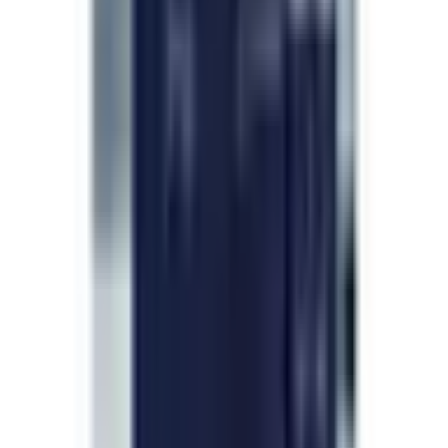
Froh über den Wechsel.
—
D. Fischer
Boutique honnête
Apr 2026
Ce que tu lis sur la fiche, c'est exactement ce que
tu reçois. Pas de bidouille, pas de substitution
bizarre, rien qui manque. Notifications à chaque
étape et le produit ressemble et fonctionne
exactement comme annoncé. J'apprécie cette
transparence.
—
M. Dubois
Añadir una reseña
Preguntas frecuentes
Preguntas, respondidas.
¿Cuál es la situación jurídica de los péptidos de
investigación?