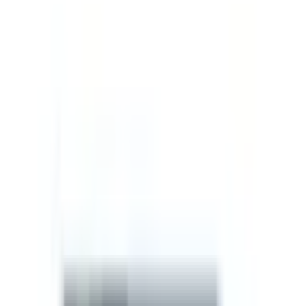
que más se ha estudiado este compuesto.
Research Benefits
Recovery
5
/5
Gut Health
5
/5
Anti-Aging
3
/5
Cognitive
3
/5
Performance
3
/5
Muscle
2
/5
Immunity
2
/5
Skin & Hair
2
/5
Garantía de Calidad
Fabricante
Supreme Biologics