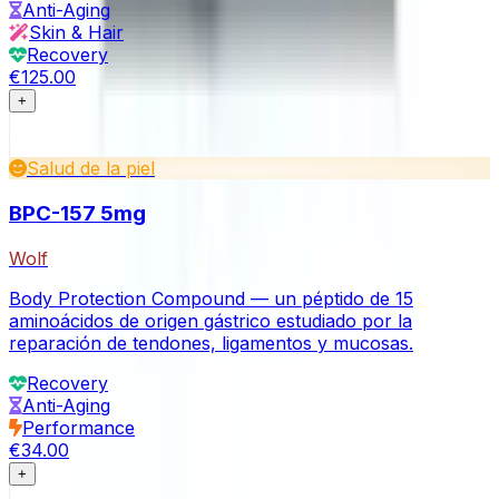
Anti-Aging
Skin & Hair
Recovery
€125.00
+
Salud de la piel
BPC-157 5mg
Wolf
Body Protection Compound — un péptido de 15
aminoácidos de origen gástrico estudiado por la
reparación de tendones, ligamentos y mucosas.
Recovery
Anti-Aging
Performance
€34.00
+