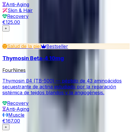
Anti-Aging
Skin & Hair
Recovery
€125.00
+
Salud de la piel
Bestseller
Thymosin Beta-4 10mg
FourNines
Thymosin β4 (TB-500) — péptido de 43 aminoácidos
secuestrante de actina estudiado por la reparación
sistémica de tejidos blandos y la angiogénesis.
Recovery
Anti-Aging
Muscle
€167.00
+