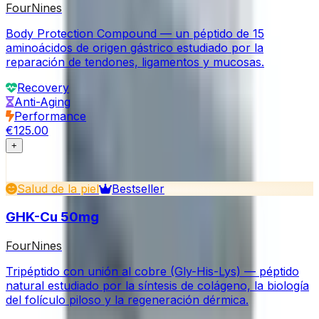
FourNines
Body Protection Compound — un péptido de 15
aminoácidos de origen gástrico estudiado por la
reparación de tendones, ligamentos y mucosas.
Recovery
Anti-Aging
Performance
€125.00
+
Salud de la piel
Bestseller
GHK-Cu 50mg
FourNines
Tripéptido con unión al cobre (Gly-His-Lys) — péptido
natural estudiado por la síntesis de colágeno, la biología
del folículo piloso y la regeneración dérmica.