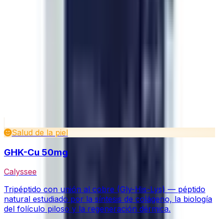
¿Cómo debo guardar los péptidos después de
comprarlos?
¿Cómo se reconstituyen los péptidos liofilizados?
¿Se someten sus péptidos a pruebas independientes?
¿Hacen envíos internacionales?
¿Qué métodos de pago aceptan?
Sigue explorando
Productos relacionados
Ver todo en Skin & Tissue
Salud de la piel
GHK-Cu 50mg
Calyssee
Tripéptido con unión al cobre (Gly-His-Lys) — péptido
natural estudiado por la síntesis de colágeno, la biología
del folículo piloso y la regeneración dérmica.