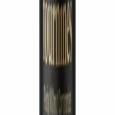
Dr. Pichaya Sangaunmu
طبيبة · العافية · التجميل · إطالة العمر
تابع الاستكشاف
مواد مرجعية واقتباسات مراجعة من الأقران
عرض
إخفاء
الأسئلة الشائعة
أسئلة، أُجيب عنها.
ما هو الوضع القانوني للببتيدات البحثية؟
كيف يمكنني تخزين الببتيدات بعد الشراء؟
كيف يمكنني إعادة تكوين الببتيدات المجففة بالتجميد؟
هل تم اختبار الببتيدات الخاصة بك بشكل مستقل؟
هل تشحنون دوليًا؟
ما هي طرق الدفع التي تقبلونها؟
مواصلة الاستكشاف