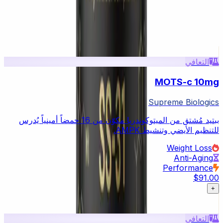
المنتجات ذات الصلة
عرض الكل في Cellular Repair
التعافي
MOTS-c 10mg
Supreme Biologics
ببتيد مُشتق من الميتوكوندريا مكوّن من 16 حمضاً أمينياً يُدرس
للتنظيم الأيضي وتنشيط AMPK.
Weight Loss
Anti-Aging
Performance
$91.00
+
التعافي