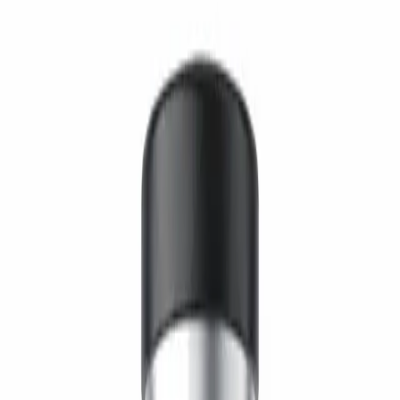
Cognitive
2
/5
Sleep
1
/5
ضمان الجودة
الشركة المصنعة
FourNines
مصدر مباشر من شركة مصنعة موثقة ومطابقة لمعايير GMP.
بدون إعادة تسمية، بدون وسطاء.
عرض العلامة
للباحثين
المواصفات التقنية
المواصفات التقنية
وحدة التخزين
4N-SS31-10MG
الحجم
10mg
CAS
736992-21-5
الصيغة
C32H49N9O5