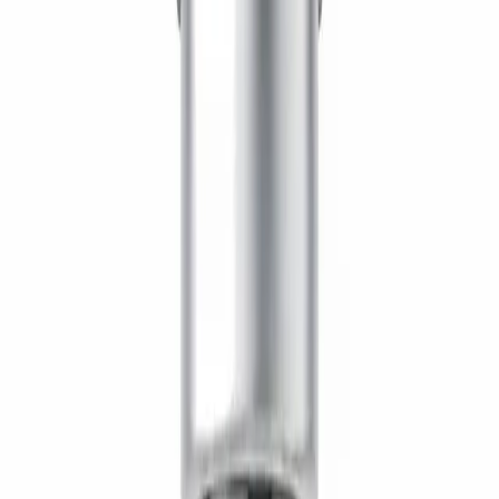
الاستمارة
Lyophilized Powder
التخزين
-20°C long-term (lyophilized) / 2–8°C reconstituted,
use within 28 days. Keep dry and protected from
light.
The LifeSpan Circle
وفر حتى
20%
برونز
5
%
فضي
10
%
ذهبي
20
%
سجّل الدخول للبدء
About
حول SS-31 10mg — FourNines
معلومات مفصلة عن المركب
وصف المنتج