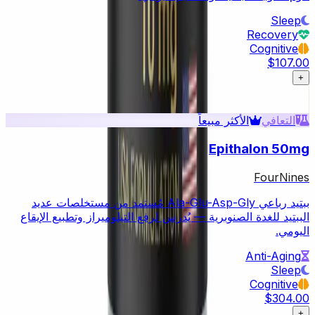
Sleep
Recovery
Cognitive
$107.00
+
التعافي
الأكثر مبيعاً
Epithalon 50mg
FourNines
ببتيد رباعي Ala-Glu-Asp-Gly مُستمد من مستخلصات عديد
الببتيد للغدة الصنوبرية — يُدرس لرفع التيلوميراز وتطبيع الإيقاع
اليومي.
Anti-Aging
Sleep
Cognitive
$304.00
+