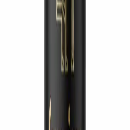
شريك العلامة
توصية من طبيبة
خيار أطباء التجميل
حول العالم.
“
ضمان الجودة ليس ادعاءً تسويقياً — إنه قرار يومي.
أختار
LifeSpanSupply
لأن كل دفعة يتم التحقق منها
بشكل مستقل عبر HPLC بنقاوة
99٪
، قابلة للتتبع
بالكامل، وتلتزم بمعايير السلامة التي يستحقها
مرضاي.
”