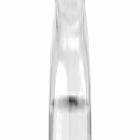
بصبِّه على الجدار الداخلي. حرِّك القارورة بهدوء — لا ترجَّها. ينتج
تركيز 5 mg/mL. على محقنة أنسولين U-100: 20 IU = 0.2 mL
= 1 mg؛ 100 IU = 1.0 mL = 5 mg. حقن تحت الجلد في البطن
أو الفخذ مع تناوب المواقع.