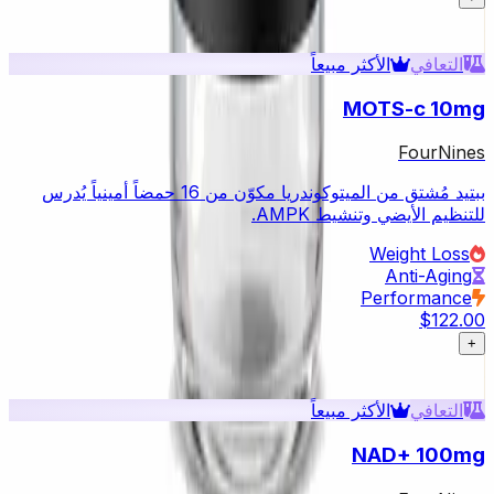
التعافي
الأكثر مبيعاً
MOTS-c 10mg
FourNines
ببتيد مُشتق من الميتوكوندريا مكوّن من 16 حمضاً أمينياً يُدرس
للتنظيم الأيضي وتنشيط AMPK.
Weight Loss
Anti-Aging
Performance
$122.00
+
التعافي
الأكثر مبيعاً
NAD+ 100mg