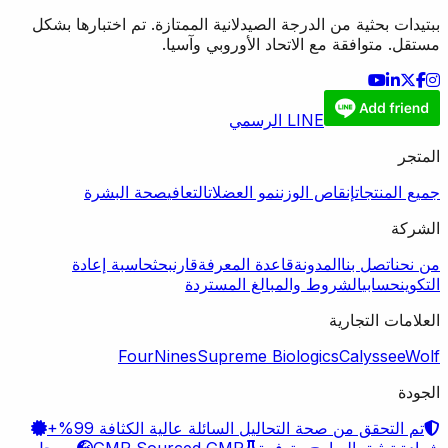
ببتيدات بحثية من الدرجة الصيدلانية الممتازة. تم اختبارها بشكل
مستقل. متوافقة مع الاتحاد الأوروبي وآسيا.
LINE الرسمي
المتجر
جميع المنتجات
إنقاص الوزن
نمو العضلات
التعافي
صحة البشرة
الشركة
من نحن
اتصل بنا
المدونة
قاعدة المعرفة
قارن
بحث
حاسبة إعادة
التكوين
حسابي
الشروط والمبالغ المستردة
العلامات التجارية
FourNines
Supreme Biologics
Calyssee
Wolf
الجودة
تم التحقق من صحة التحاليل السائلة عالية الكثافة 99%+
شهادة توثيق البرامج متوفرة
GMP Sourced GMP
مسجل