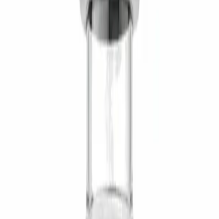
SS-31 (المنشور أيضًا باسم elamipretide وBendavia وMTP-
131) هو تترابيبتيد عطري-كاتيوني نافذ للخلايا، صُمِّم ليتركَّز انتقائيًا
في الغشاء الميتوكوندري الداخلي — حيث يتراكم بتركيزات تفوق
ما في السيتوبلازم بأكثر من 1,000×. وهناك يرتبط ارتباطًا قابلاً
للعكس بـ cardiolipin، وهو الفوسفوليبيد المميِّز للغشاء الداخلي
الذي يثبِّت مجمعات نقل الإلكترون I–V ويُشكِّل ثنيات cristae حيث
تجري الفسفرة التأكسدية.
التطبيقات البحثية
تثبيت cardiolipin الميتوكوندري
— استعادة بنية cristae واقتران
نقل الإلكترون في ظروف الإجهاد التأكسدي.
التراجع الميتوكوندري المرتبط بالعمر
— عكس عجز ATP في
نماذج العضلات المسنَّة والخلايا العضلية القلبية والشبكية.
أبحاث نقص التروية–إعادة التروية
— الحماية القلبية أثناء إصابة
إعادة التروية عبر حماية cardiolipin.
نماذج أمراض الميتوكوندريا الوراثية
— مدروس في أبحاث الاعتلال
العضلي الميتوكوندري الأولي واعتلال الشبكية الوراثي.
التحضير
أعِد تكوين قارورة 10mg باستخدام 2mL من الماء المثبَّط للبكتيريا