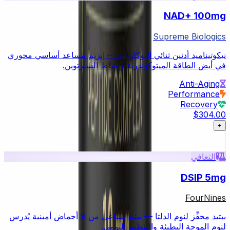
NAD+ 100mg
Supreme Biologics
نيكوتيناميد أدنين ثنائي النوكليوتيد — إنزيم مساعد أساسي محوري
في أيض الطاقة الميتوكوندرية ونشاط السيرتوين.
Anti-Aging
Performance
Recovery
$304.00
+
التعافي
DSIP 5mg
FourNines
ببتيد محفِّز لنوم الدلتا — ببتيد تساعي من 9 أحماض أمينية يُدرس
لنوم الموجة البطيئة والتنظيم اليومي.