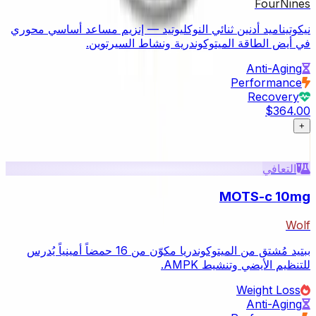
FourNines
نيكوتيناميد أدنين ثنائي النوكليوتيد — إنزيم مساعد أساسي محوري
في أيض الطاقة الميتوكوندرية ونشاط السيرتوين.
Anti-Aging
Performance
Recovery
$364.00
+
التعافي
MOTS-c 10mg
Wolf
ببتيد مُشتق من الميتوكوندريا مكوّن من 16 حمضاً أمينياً يُدرس
للتنظيم الأيضي وتنشيط AMPK.
Weight Loss
Anti-Aging